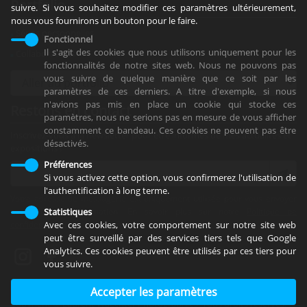
Portfolio
suivre. Si vous souhaitez modifier ces paramètres ultérieurement,
nous vous fournirons un bouton pour le faire.
Séries personnelles
Fonctionnel
Il s'agit des cookies que nous utilisons uniquement pour les
Collaborations
fonctionnalités de notre sites web. Nous ne pouvons pas
vous suivre de quelque manière que ce soit par les
paramètres de ces derniers. A titre d'exemple, si nous
n'avions pas mis en place un cookie qui stocke ces
Restons en contact
paramètres, nous ne serions pas en mesure de vous afficher
constamment ce bandeau. Ces cookies ne peuvent pas être
Inscrivez-vous à la newsletter pour être informés de mes actualités et
désactivés.
expositions !
Préférences
Si vous activez cette option, vous confirmerez l'utilisation de
l'authentification à long terme.
Votre adresse de messagerie est uniquement utilisée pour vous envoyer
Statistiques
notre lettre d'information. En savoir plus sur notre
Politique de
Avec ces cookies, votre comportement sur notre site web
confidentialité
.
peut être surveillé par des services tiers tels que Google
Analytics. Ces cookies peuvent être utilisés par ces tiers pour
vous suivre.
Réalisé par :
Net Catalyst
Paramètres de cookies
Copyright © Laurent Waechter Photographies. Tous droits réservés.