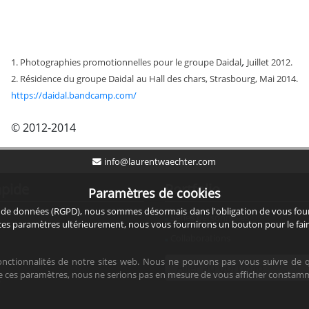
,
1. Photographies promotionnelles pour le groupe Daidal
Juillet 2012.
2. Résidence du groupe Daidal
au Hall des chars, Strasbourg, Mai 2014.
https://daidal.bandcamp.com/
© 2012-2014
info@laurentwaechter.com
apide
Portfolio
Paramètres de cookies
de données (RGPD), nous sommes désormais dans l'obligation de vous fourni
Séries personnelles
 ces paramètres ultérieurement, nous vous fournirons un bouton pour le fair
Collaborations
fonctionnalités de notre sites web. Nous ne pouvons pas vous suivre de q
ke ces paramètres, nous ne serions pas en mesure de vous afficher constam
s