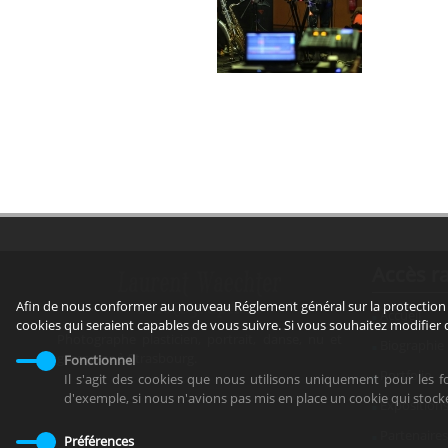
Accès r
Afin de nous conformer au nouveau Réglement général sur la protection 
Accueil
cookies qui seraient capables de vous suivre. Si vous souhaitez modifier
Photographe plasticien, portrait, danse, nu et
Biographie
grossesse à Strasbourg.
Fonctionnel
Portfolio
Il s'agit des cookies que nous utilisons uniquement pour les 
d'exemple, si nous n'avions pas mis en place un cookie qui stoc
Exposition
Partenaires
Préférences