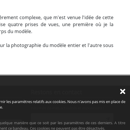
ièrement complexe, que m'est venue l'idée de cette
lise quatre prises de vues, une première où je la
orps du modèle.
ur la photographie du modèle entier et l'autre sous
Restons en contact
r les paramètres relatifs aux cookies. Nous n'avons pas mis en place de
Inscrivez-vous à la newsletter pour être
e.
informés de mes actualités et expositions !
uelque manière que ce soit par les paramètres de ces derniers. A titre
ment ce bandeau. Ces cookies ne peuvent pas être désactivés.
Votre adresse de messagerie est uniquement