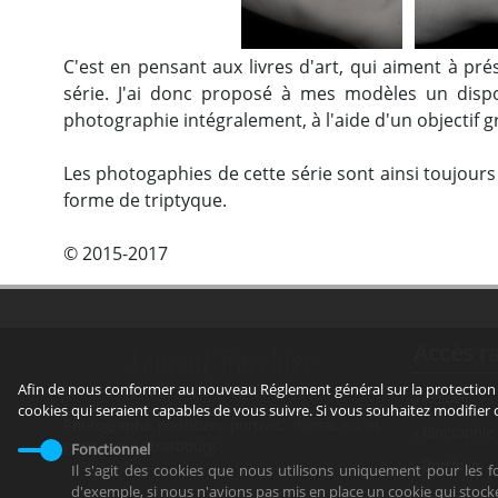
C'est en pensant aux livres d'art, qui aiment à p
série. J'ai donc proposé à mes modèles un dispos
photographie intégralement, à l'aide d'un objectif 
Les photogaphies de cette série sont ainsi toujour
forme de triptyque.
© 2015-2017
Accès r
Afin de nous conformer au nouveau Réglement général sur la protection 
Accueil
cookies qui seraient capables de vous suivre. Si vous souhaitez modifier
Photographe plasticien, portrait, danse, nu et
Biographie
grossesse à Strasbourg.
Fonctionnel
Portfolio
Il s'agit des cookies que nous utilisons uniquement pour les 
d'exemple, si nous n'avions pas mis en place un cookie qui stoc